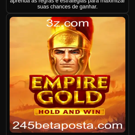
aprenda as regras e estratégias para maximizar
suas chances de ganhar.