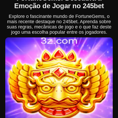
Emoção de Jogar no 245bet
Explore o fascinante mundo de FortuneGems, o
mais recente destaque no 245bet. Aprenda sobre
suas regras, mecânicas de jogo e o que faz deste
jogo uma escolha popular entre os jogadores.