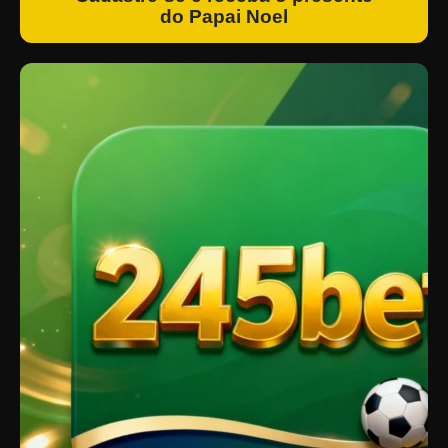
do Papai Noel