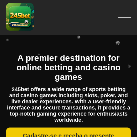
❄
❄
❄
❄
❄
❄
A premier destination for
❄
❄
online betting and casino
❄
games
❄
245bet offers a wide range of sports betting
and casino games including slots, poker, and
live dealer experiences. With a user-friendly
interface and secure transactions, it provides a
top-notch gaming experience for enthusiasts
worldwide.
Cadastre-se e receba o presente