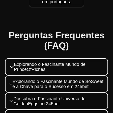
em português.
Perguntas Frequentes
(FAQ)
Explorando o Fascinante Mundo de
PrinceOfRiches
Descubra como jogar PrinceOfRiches,
Explorando o Fascinante Mundo de SoSweet
o novo jogo de estratégia que combina
e a Chave para o Sucesso em 245bet
riqueza e aventura.
Um mergulho profundo nas mecânicas,
Descubra o Fascinante Universo de
estratégias e regras do jogo SoSweet,
GoldenEggs no 245bet
integrado ao mundo das apostas com
245bet, trazendo uma visão detalhada
Explore o emocionante mundo do jogo