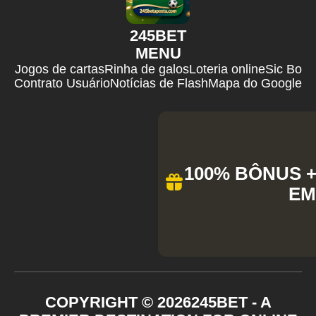
245BET
MENU
Jogos de cartas
Rinha de galos
Loteria online
Sic Bo
Contrato Usuário
Notícias de Flash
Mapa do Google
100% BÔNUS + 
EM
COPYRIGHT ©
2026
245BET - A