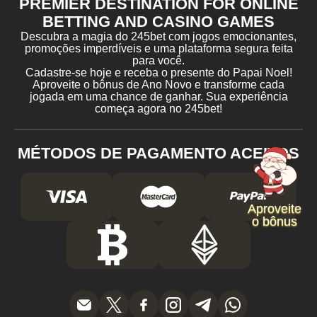
PREMIER DESTINATION FOR ONLINE
BETTING AND CASINO GAMES
Descubra a magia do 245bet com jogos emocionantes,
promoções imperdíveis e uma plataforma segura feita
para você.
Cadastre-se hoje e receba o presente do Papai Noel!
Aproveite o bônus de Ano Novo e transforme cada
jogada em uma chance de ganhar. Sua experiência
começa agora no 245bet!
MÉTODOS DE PAGAMENTO ACEITOS
Aproveite
o bônus