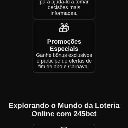
para ajudá-lo a tomar
decisões mais
informadas.
🎁
Promoções
Especiais
Ganhe bônus exclusivos
e participe de ofertas de
fim de ano e Carnaval.
Explorando o Mundo da Loteria
Online com 245bet