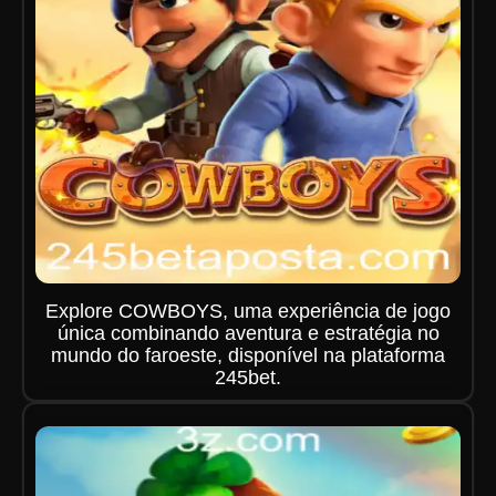
Explore COWBOYS, uma experiência de jogo
única combinando aventura e estratégia no
mundo do faroeste, disponível na plataforma
245bet.