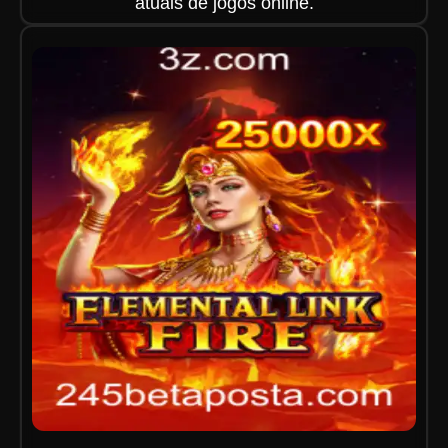
atuais de jogos online.