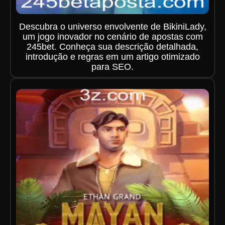
Descubra o universo envolvente de BikiniLady,
um jogo inovador no cenário de apostas com
245bet. Conheça sua descrição detalhada,
introdução e regras em um artigo otimizado
para SEO.