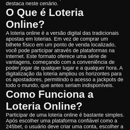
destaca neste cenário.
O Que é Loteria
Online?
A loteria online é a versão digital das tradicionais
apostas em loterias. Em vez de comprar um
bilhete físico em um ponto de venda localizado,
você pode participar através de plataformas na
Internet. Este formato oferece uma série de
vantagens, começando com a conveniência de
poder jogar de qualquer lugar e a qualquer hora. A
digitalização da loteria ampliou os horizontes para
os apostadores, permitindo o acesso a jackpots de
todo o mundo, que antes seriam indisponíveis.
Como Funciona a
Loteria Online?
Participar de uma loteria online é bastante simples.
Após escolher uma plataforma confiável como a
245bet, o usuário deve criar uma conta, escolher a