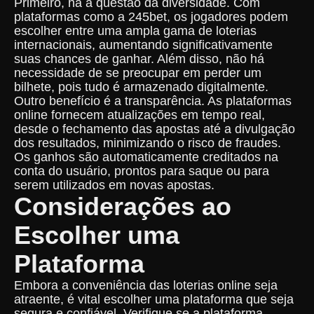
Primeiro, há a questão da diversidade. Com
plataformas como a 245bet, os jogadores podem
escolher entre uma ampla gama de loterias
internacionais, aumentando significativamente
suas chances de ganhar. Além disso, não há
necessidade de se preocupar em perder um
bilhete, pois tudo é armazenado digitalmente.
Outro benefício é a transparência. As plataformas
online fornecem atualizações em tempo real,
desde o fechamento das apostas até a divulgação
dos resultados, minimizando o risco de fraudes.
Os ganhos são automaticamente creditados na
conta do usuário, prontos para saque ou para
serem utilizados em novas apostas.
Considerações ao
Escolher uma
Plataforma
Embora a conveniência das loterias online seja
atraente, é vital escolher uma plataforma que seja
segura e confiável. Verifique se a plataforma