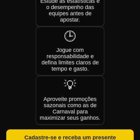
Estude as estatísticas e
o desempenho das
equipes antes de
apostar.
🕒
Jogue com
responsabilidade e
defina limites claros de
tempo e gasto.
💡
Aproveite promoções
sazonais como as de
Carnaval para
maximizar seus ganhos.
Cadastre-se e receba um presente