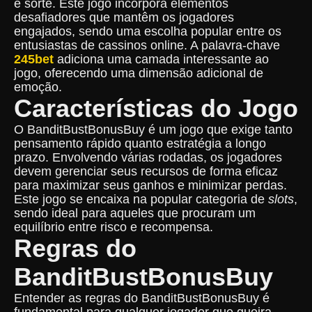
e sorte. Este jogo incorpora elementos
desafiadores que mantêm os jogadores
engajados, sendo uma escolha popular entre os
entusiastas de cassinos online. A palavra-chave
245bet
adiciona uma camada interessante ao
jogo, oferecendo uma dimensão adicional de
emoção.
Características do Jogo
O BanditBustBonusBuy é um jogo que exige tanto
pensamento rápido quanto estratégia a longo
prazo. Envolvendo várias rodadas, os jogadores
devem gerenciar seus recursos de forma eficaz
para maximizar seus ganhos e minimizar perdas.
Este jogo se encaixa na popular categoria de
slots
,
sendo ideal para aqueles que procuram um
equilíbrio entre risco e recompensa.
Regras do
BanditBustBonusBuy
Entender as regras do BanditBustBonusBuy é