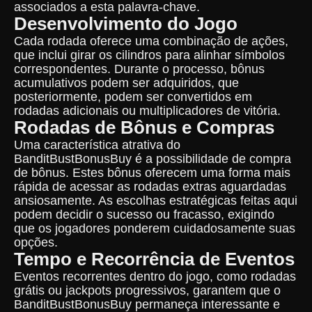
associados a esta palavra-chave.
Desenvolvimento do Jogo
Cada rodada oferece uma combinação de ações,
que inclui girar os cilindros para alinhar símbolos
correspondentes. Durante o processo, bônus
acumulativos podem ser adquiridos, que
posteriormente, podem ser convertidos em
rodadas adicionais ou multiplicadores de vitória.
Rodadas de Bônus e Compras
Uma característica atrativa do
BanditBustBonusBuy é a possibilidade de compra
de bônus. Estes bônus oferecem uma forma mais
rápida de acessar as rodadas extras aguardadas
ansiosamente. As escolhas estratégicas feitas aqui
podem decidir o sucesso ou fracasso, exigindo
que os jogadores ponderem cuidadosamente suas
opções.
Tempo e Recorrência de Eventos
Eventos recorrentes dentro do jogo, como rodadas
grátis ou jackpots progressivos, garantem que o
BanditBustBonusBuy permaneça interessante e