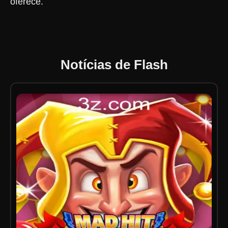
oferece.
Notícias de Flash