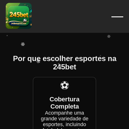
❄
❄
❄
❄
❄
❄
❄
Por que escolher esportes na
❄
❄
245bet
❄
⚽
❄
❄
❄
Cobertura
Completa
Acompanhe uma
grande variedade de
esportes, incluindo