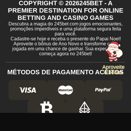
COPYRIGHT ©
2026
245BET - A
PREMIER DESTINATION FOR ONLINE
BETTING AND CASINO GAMES
Descubra a magia do 245bet com jogos emocionantes,
promoções imperdíveis e uma plataforma segura feita
para você.
Cadastre-se hoje e receba o presente do Papai Noel!
Aproveite o bônus de Ano Novo e transforme cada
jogada em uma chance de ganhar. Sua experiência
começa agora no 245bet!
Aproveite
MÉTODOS DE PAGAMENTO ACEITOS
o bônus