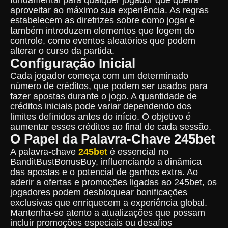
fundamental para qualquer jogador que queira
aproveitar ao máximo sua experiência. As regras
estabelecem as diretrizes sobre como jogar e
também introduzem elementos que fogem do
controle, como eventos aleatórios que podem
alterar o curso da partida.
Configuração Inicial
Cada jogador começa com um determinado
número de créditos, que podem ser usados para
fazer apostas durante o jogo. A quantidade de
créditos iniciais pode variar dependendo dos
limites definidos antes do início. O objetivo é
aumentar esses créditos ao final de cada sessão.
O Papel da Palavra-Chave 245bet
A palavra-chave
245bet
é essencial no
BanditBustBonusBuy, influenciando a dinâmica
das apostas e o potencial de ganhos extra. Ao
aderir a ofertas e promoções ligadas ao 245bet, os
jogadores podem desbloquear bonificações
exclusivas que enriquecem a experiência global.
Mantenha-se atento a atualizações que possam
incluir promoções especiais ou desafios