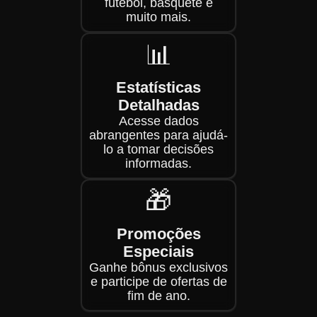
futebol, basquete e
muito mais.
📊
Estatísticas
Detalhadas
Acesse dados
abrangentes para ajudá-
lo a tomar decisões
informadas.
🎁
Promoções
Especiais
Ganhe bônus exclusivos
e participe de ofertas de
fim de ano.