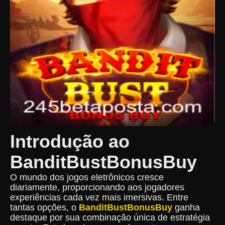
Introdução ao
BanditBustBonusBuy
O mundo dos jogos eletrônicos cresce
diariamente, proporcionando aos jogadores
experiências cada vez mais imersivas. Entre
tantas opções, o
BanditBustBonusBuy
ganha
destaque por sua combinação única de estratégia