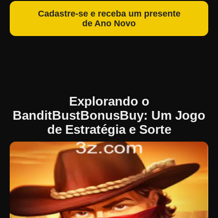
Cadastre-se e receba um presente
de Ano Novo
Explorando o
BanditBustBonusBuy: Um Jogo
de Estratégia e Sorte