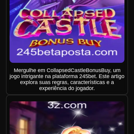
Mergulhe em CollapsedCastleBonusBuy, um
jogo intrigante na plataforma 245bet. Este artigo
explora suas regras, características e a
experiência do jogador.