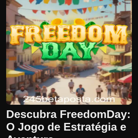
Descubra FreedomDay:
O Jogo de Estratégia e