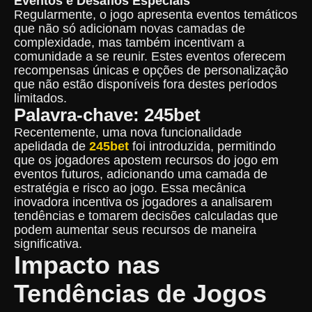
Eventos e Desafios Especiais
Regularmente, o jogo apresenta eventos temáticos
que não só adicionam novas camadas de
complexidade, mas também incentivam a
comunidade a se reunir. Estes eventos oferecem
recompensas únicas e opções de personalização
que não estão disponíveis fora destes períodos
limitados.
Palavra-chave: 245bet
Recentemente, uma nova funcionalidade
apelidada de
245bet
foi introduzida, permitindo
que os jogadores apostem recursos do jogo em
eventos futuros, adicionando uma camada de
estratégia e risco ao jogo. Essa mecânica
inovadora incentiva os jogadores a analisarem
tendências e tomarem decisões calculadas que
podem aumentar seus recursos de maneira
significativa.
Impacto nas
Tendências de Jogos