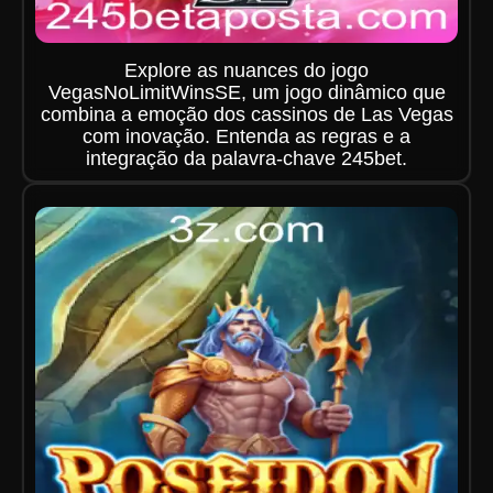
Explore as nuances do jogo
VegasNoLimitWinsSE, um jogo dinâmico que
combina a emoção dos cassinos de Las Vegas
com inovação. Entenda as regras e a
integração da palavra-chave 245bet.