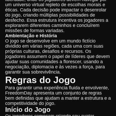
um universo virtual repleto de escolhas morais e
éticas. Cada decisão pode impactar o desenrolar
do jogo, criando múltiplas possibilidades de
desfecho. Essa estrutura incentiva os jogadores a
explorarem diferentes caminhos e concluírem
missões de formas variadas.
Ambientação e História
O jogo se desenvolve em um mundo fictício
dividido em várias regiões, cada uma com suas
próprias culturas, desafios e recursos. Os
jogadores assumem o papel de líderes que devem
ajudar suas comunidades a florescer, usando a
negociação, diplomacia e às vezes a força, para
garantir sua sobrevivência.
Regras do Jogo
Para garantir uma experiência fluida e envolvente,
FreedomDay apresenta um conjunto de regras
bem definidas que ajudam a manter a estrutura e a
competitividade do jogo.
Início do Jogo