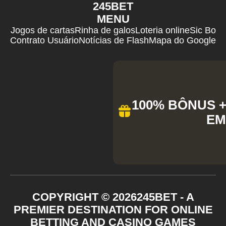
245BET
MENU
Jogos de cartas
Rinha de galos
Loteria online
Sic Bo
Contrato Usuário
Notícias de Flash
Mapa do Google
100% BÔNUS + 
EM
COPYRIGHT ©
2026
245BET - A
PREMIER DESTINATION FOR ONLINE
BETTING AND CASINO GAMES