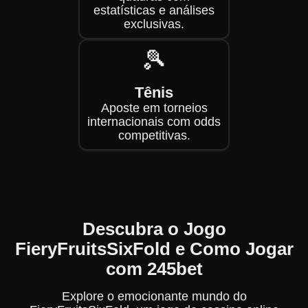
estatísticas e análises
exclusivas.
🎾
Tênis
Aposte em torneios
internacionais com odds
competitivas.
Descubra o Jogo
FieryFruitsSixFold e Como Jogar
com 245bet
Explore o emocionante mundo do