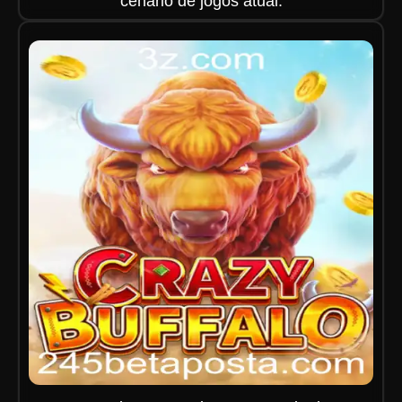
cenário de jogos atual.