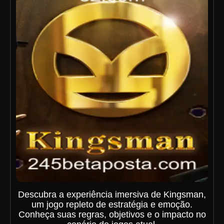
Descubra a experiência imersiva de Kingsman,
um jogo repleto de estratégia e emoção.
Conheça suas regras, objetivos e o impacto no