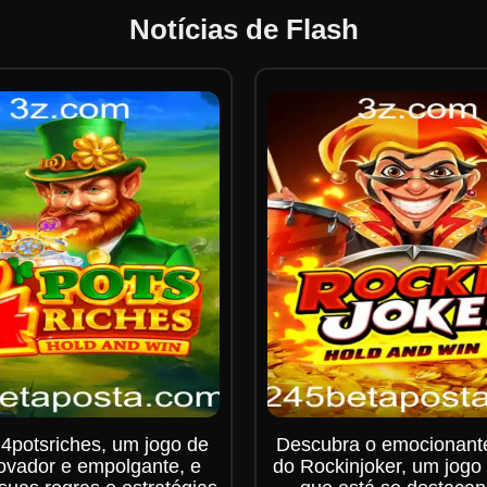
Notícias de Flash
 4potsriches, um jogo de
Descubra o emocionan
novador e empolgante, e
do Rockinjoker, um jogo