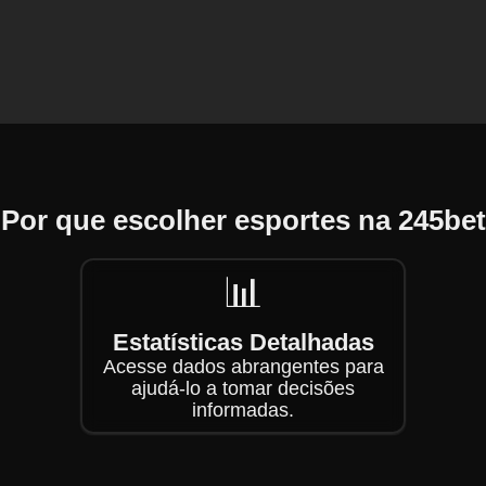
❄
❄
❄
Por que escolher esportes na 245bet
📊
Estatísticas Detalhadas
Acesse dados abrangentes para
ajudá-lo a tomar decisões
informadas.