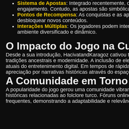
Sistema de Apostas
: Integrado recentemente,
engajamento. Contudo, as apostas são simbólicas
Pontos de Recompensa
: As conquistas e as 
desbloquear novos conteúdos.
Interações Múltiplas
: Os jogadores podem inter
ambiente diversificado e dinâmico.
O Impacto do Jogo na C
Desde a sua introdução, HacivatandKaragoz cativou 
tradições ancestrais e modernidade. A inclusão de 
atuais do entretenimento digital. Em tempos de ráp
apreciação por narrativas históricas através do espaço
A Comunidade em Torno
A popularidade do jogo gerou uma comunidade vibrante
históricas relacionadas ao folclore turco. Fóruns onl
frequentes, demonstrando a adaptabilidade e relevânc