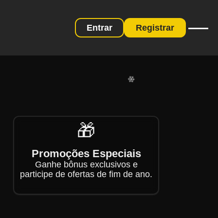
Entrar
Registrar
❄
🎁
❄
Promoções Especiais
Ganhe bônus exclusivos e
participe de ofertas de fim de ano.