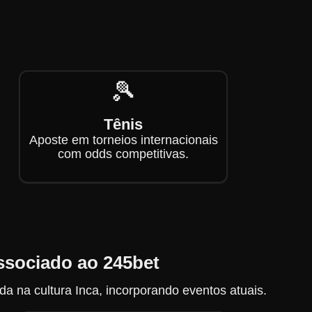
🎾
Tênis
Aposte em torneios internacionais
com odds competitivas.
sociado ao 245bet
 na cultura Inca, incorporando eventos atuais.