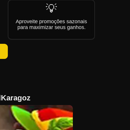
💡
Aproveite promoções sazonais
para maximizar seus ganhos.
dKaragoz