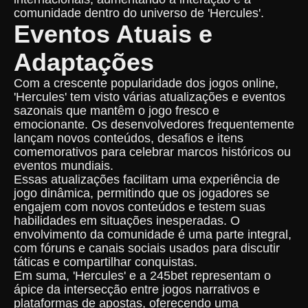
comunidade dentro do universo de 'Hercules'.
Eventos Atuais e
Adaptações
Com a crescente popularidade dos jogos online,
'Hercules' tem visto várias atualizações e eventos
sazonais que mantêm o jogo fresco e
emocionante. Os desenvolvedores frequentemente
lançam novos conteúdos, desafios e itens
comemorativos para celebrar marcos históricos ou
eventos mundiais.
Essas atualizações facilitam uma experiência de
jogo dinâmica, permitindo que os jogadores se
engajem com novos conteúdos e testem suas
habilidades em situações inesperadas. O
envolvimento da comunidade é uma parte integral,
com fóruns e canais sociais usados para discutir
táticas e compartilhar conquistas.
Em suma, 'Hercules' e a 245bet representam o
ápice da intersecção entre jogos narrativos e
plataformas de apostas, oferecendo uma