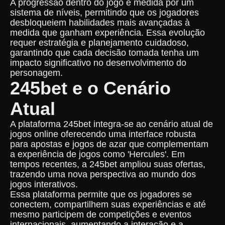
A progressão dentro do jogo é medida por um
sistema de níveis, permitindo que os jogadores
desbloqueiem habilidades mais avançadas à
medida que ganham experiência. Essa evolução
requer estratégia e planejamento cuidadoso,
garantindo que cada decisão tomada tenha um
impacto significativo no desenvolvimento do
personagem.
245bet e o Cenário
Atual
A plataforma 245bet integra-se ao cenário atual de
jogos online oferecendo uma interface robusta
para apostas e jogos de azar que complementam
a experiência de jogos como 'Hercules'. Em
tempos recentes, a 245bet ampliou suas ofertas,
trazendo uma nova perspectiva ao mundo dos
jogos interativos.
Essa plataforma permite que os jogadores se
conectem, compartilhem suas experiências e até
mesmo participem de competições e eventos
internacionais, aumentando a interação e a