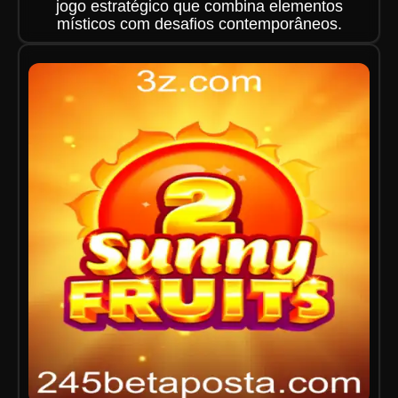
jogo estratégico que combina elementos
místicos com desafios contemporâneos.