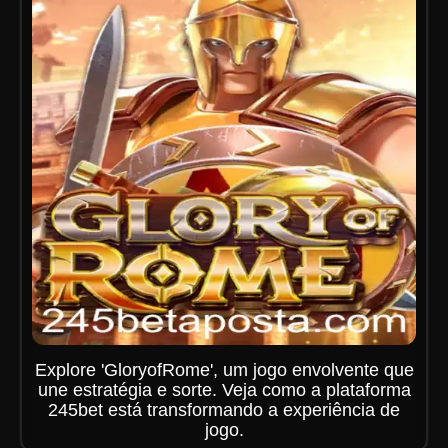
Explore 'GloryofRome', um jogo envolvente que
une estratégia e sorte. Veja como a plataforma
245bet está transformando a experiência de
jogo.