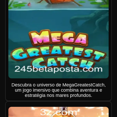
Descubra o universo de MegaGreatestCatch,
um jogo imersivo que combina aventura e
estratégia nos mares profundos.