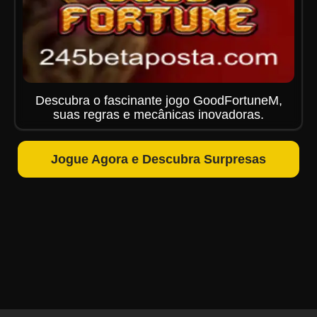
Descubra o fascinante jogo GoodFortuneM,
suas regras e mecânicas inovadoras.
Jogue Agora e Descubra Surpresas