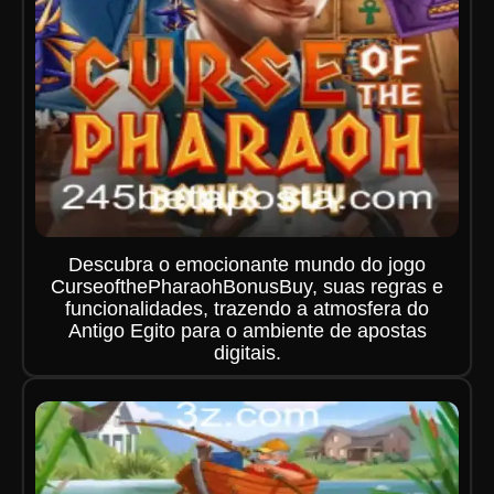
Descubra o emocionante mundo do jogo
CurseofthePharaohBonusBuy, suas regras e
funcionalidades, trazendo a atmosfera do
Antigo Egito para o ambiente de apostas
digitais.