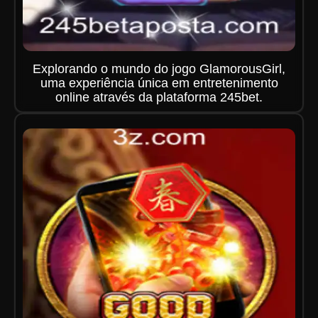
Explorando o mundo do jogo GlamorousGirl,
uma experiência única em entretenimento
online através da plataforma 245bet.