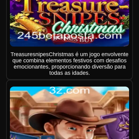
TreasuresnipesChristmas é um jogo envolvente
que combina elementos festivos com desafios
emocionantes, proporcionando diversão para
todas as idades.