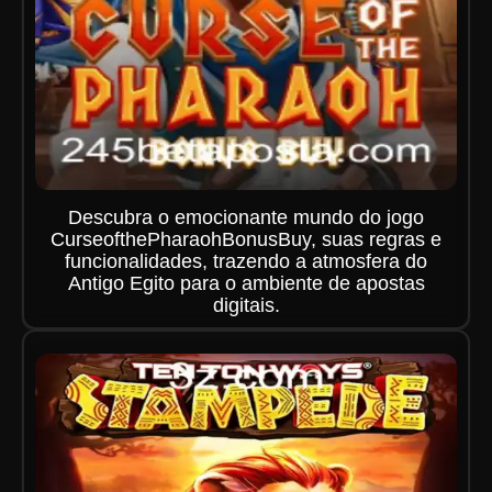
Descubra o emocionante mundo do jogo
CurseofthePharaohBonusBuy, suas regras e
funcionalidades, trazendo a atmosfera do
Antigo Egito para o ambiente de apostas
digitais.