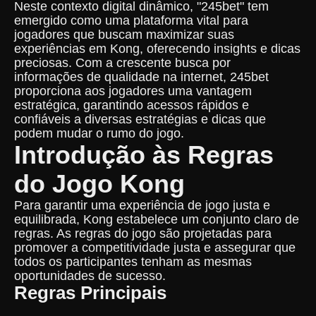
Neste contexto digital dinâmico, "245bet" tem
emergido como uma plataforma vital para
jogadores que buscam maximizar suas
experiências em Kong, oferecendo insights e dicas
preciosas. Com a crescente busca por
informações de qualidade na internet, 245bet
proporciona aos jogadores uma vantagem
estratégica, garantindo acessos rápidos e
confiáveis a diversas estratégias e dicas que
podem mudar o rumo do jogo.
Introdução às Regras
do Jogo Kong
Para garantir uma experiência de jogo justa e
equilibrada, Kong estabelece um conjunto claro de
regras. As regras do jogo são projetadas para
promover a competitividade justa e assegurar que
todos os participantes tenham as mesmas
oportunidades de sucesso.
Regras Principais