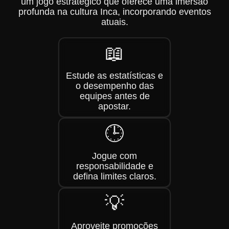
um jogo estratégico que oferece uma imersão
profunda na cultura Inca, incorporando eventos
atuais.
📖
Estude as estatísticas e
o desempenho das
equipes antes de
apostar.
🕒
Jogue com
responsabilidade e
defina limites claros.
💡
Aproveite promoções