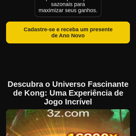
sazonais para
maximizar seus ganhos.
Cadastre-se e receba um presente
de Ano Novo
Descubra o Universo Fascinante
de Kong: Uma Experiência de
Jogo Incrível