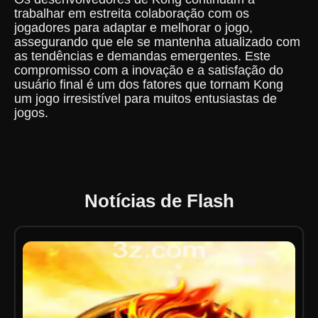
trabalhar em estreita colaboração com os
jogadores para adaptar e melhorar o jogo,
assegurando que ele se mantenha atualizado com
as tendências e demandas emergentes. Este
compromisso com a inovação e a satisfação do
usuário final é um dos fatores que tornam Kong
um jogo irresistível para muitos entusiastas de
jogos.
Notícias de Flash