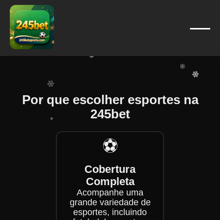
❄
❄
❄
❄
Por que escolher esportes na
❄
245bet
❄
❄
❄
⚽
❄
Cobertura
❄
Completa
Acompanhe uma
grande variedade de
esportes, incluindo