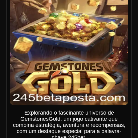
Explorando o fascinante universo de
GemstonesGold, um jogo cativante que
combina estratégia, aventura e recompensas,
com um destaque especial para a palavra-
chave 245bet.