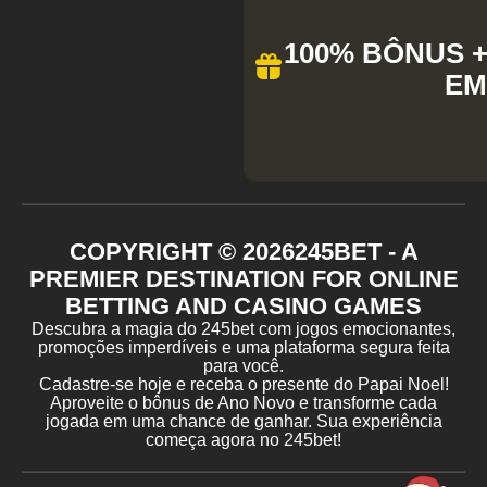
100% BÔNUS + 
EM
COPYRIGHT ©
2026
245BET - A
PREMIER DESTINATION FOR ONLINE
BETTING AND CASINO GAMES
Descubra a magia do 245bet com jogos emocionantes,
promoções imperdíveis e uma plataforma segura feita
para você.
Cadastre-se hoje e receba o presente do Papai Noel!
Aproveite o bônus de Ano Novo e transforme cada
jogada em uma chance de ganhar. Sua experiência
começa agora no 245bet!