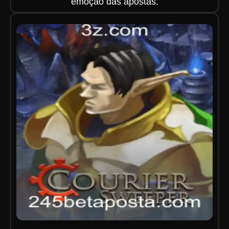
emoção das apostas.