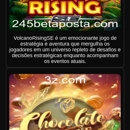
VolcanoRisingSE é um emocionante jogo de
estratégia e aventura que mergulha os
jogadores em um universo repleto de desafios e
decisões estratégicas enquanto acompanham
os eventos atuais.