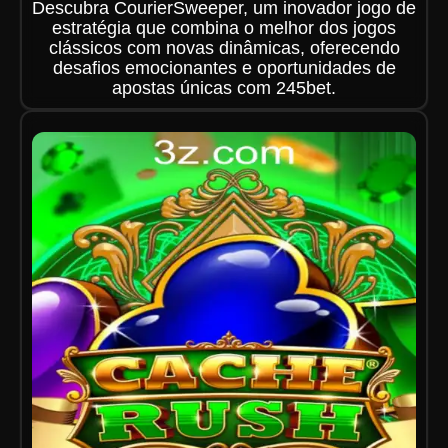
Descubra CourierSweeper, um inovador jogo de
estratégia que combina o melhor dos jogos
clássicos com novas dinâmicas, oferecendo
desafios emocionantes e oportunidades de
apostas únicas com 245bet.