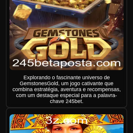
Explorando o fascinante universo de
GemstonesGold, um jogo cativante que
combina estratégia, aventura e recompensas,
com um destaque especial para a palavra-
chave 245bet.