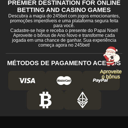
PREMIER DESTINATION FOR ONLINE
BETTING AND CASINO GAMES
Descubra a magia do 245bet com jogos emocionantes,
promoções imperdíveis e uma plataforma segura feita
para você.
Cadastre-se hoje e receba o presente do Papai Noel!
Aproveite o bônus de Ano Novo e transforme cada
jogada em uma chance de ganhar. Sua experiência
começa agora no 245bet!
MÉTODOS DE PAGAMENTO ACEITOS
Aproveite
o bônus