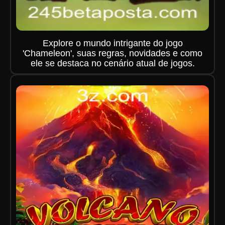
Explore o mundo intrigante do jogo
'Chameleon', suas regras, novidades e como
ele se destaca no cenário atual de jogos.