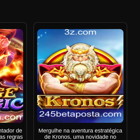
ntador de
Mergulhe na aventura estratégica
as regras
de Kronos, uma novidade no