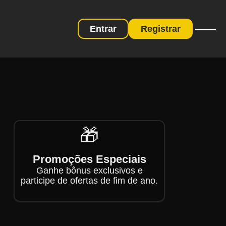
❄
Entrar
Registrar
❄
❄
🎁
Promoções Especiais
Ganhe bônus exclusivos e
participe de ofertas de fim de ano.