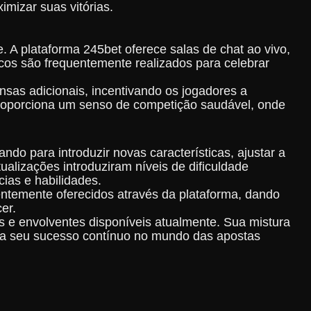
mizar suas vitórias.
. A plataforma 245bet oferece salas de chat ao vivo,
cos são frequentemente realizados para celebrar
sas adicionais, incentivando os jogadores a
 proporciona um senso de competição saudável, onde
do para introduzir novas características, ajustar a
alizações introduziram níveis de dificuldade
ias e habilidades.
entemente oferecidos através da plataforma, dando
er.
 e envolventes disponíveis atualmente. Sua mistura
para seu sucesso contínuo no mundo das apostas