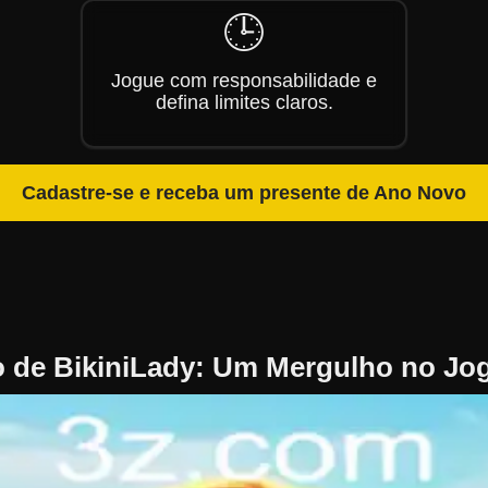
🕒
Jogue com responsabilidade e
defina limites claros.
Cadastre-se e receba um presente de Ano Novo
 de BikiniLady: Um Mergulho no Jog