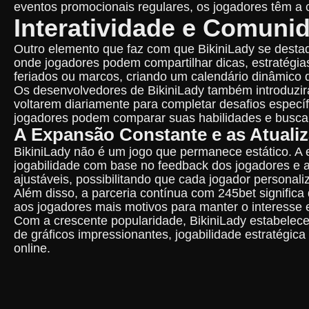
eventos promocionais regulares, os jogadores têm a 
Interatividade e Comuni
Outro elemento que faz com que BikiniLady se destaqu
onde jogadores podem compartilhar dicas, estratégia
feriados ou marcos, criando um calendário dinâmic
Os desenvolvedores de BikiniLady também introduzir
voltarem diariamente para completar desafios especí
jogadores podem comparar suas habilidades e buscar a
A Expansão Constante e as Atualiz
BikiniLady não é um jogo que permanece estático. A e
jogabilidade com base no feedback dos jogadores e ad
ajustáveis, possibilitando que cada jogador personal
Além disso, a parceria contínua com 245bet signific
aos jogadores mais motivos para manter o interesse e
Com a crescente popularidade, BikiniLady estabelec
de gráficos impressionantes, jogabilidade estratégi
online.