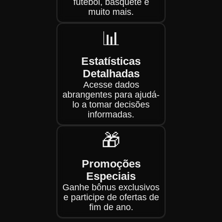
futebol, basquete e
muito mais.
📊
Estatísticas
Detalhadas
Acesse dados
abrangentes para ajudá-
lo a tomar decisões
informadas.
🎁
Promoções
Especiais
Ganhe bônus exclusivos
e participe de ofertas de
fim de ano.