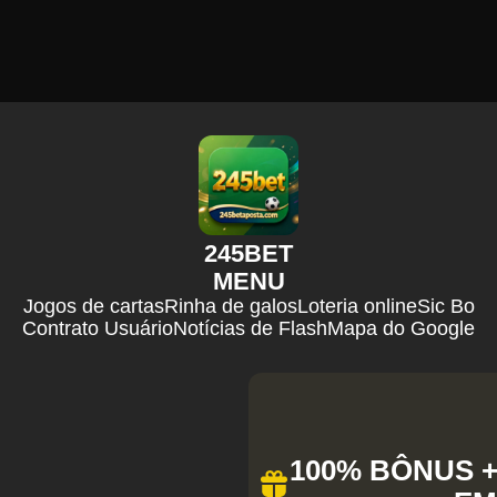
245BET
MENU
Jogos de cartas
Rinha de galos
Loteria online
Sic Bo
Contrato Usuário
Notícias de Flash
Mapa do Google
100% BÔNUS + 