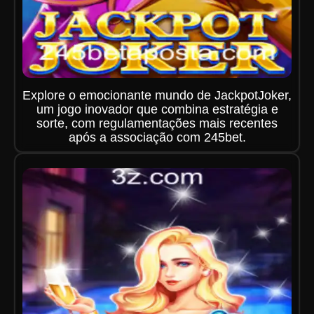
Explore o emocionante mundo de JackpotJoker,
um jogo inovador que combina estratégia e
sorte, com regulamentações mais recentes
após a associação com 245bet.