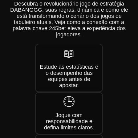
Descubra o revolucionário jogo de estratégia
DABANGGG, suas regras, dinâmica e como ele
está transformando o cenário dos jogos de
tabuleiro atuais. Veja como a conexão com a
palavra-chave 245bet eleva a experiência dos
jogadores.
📖
Estude as estatísticas e
o desempenho das
equipes antes de
apostar.
🕒
Jogue com
responsabilidade e
defina limites claros.