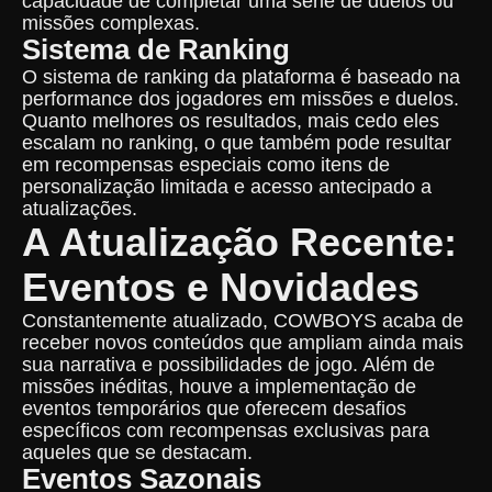
capacidade de completar uma série de duelos ou
missões complexas.
Sistema de Ranking
O sistema de ranking da plataforma é baseado na
performance dos jogadores em missões e duelos.
Quanto melhores os resultados, mais cedo eles
escalam no ranking, o que também pode resultar
em recompensas especiais como itens de
personalização limitada e acesso antecipado a
atualizações.
A Atualização Recente:
Eventos e Novidades
Constantemente atualizado, COWBOYS acaba de
receber novos conteúdos que ampliam ainda mais
sua narrativa e possibilidades de jogo. Além de
missões inéditas, houve a implementação de
eventos temporários que oferecem desafios
específicos com recompensas exclusivas para
aqueles que se destacam.
Eventos Sazonais