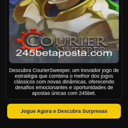
Descubra CourierSweeper, um inovador jogo de
estratégia que combina o melhor dos jogos
clássicos com novas dinâmicas, oferecendo
desafios emocionantes e oportunidades de
apostas únicas com 245bet.
Jogue Agora e Descubra Surpresas