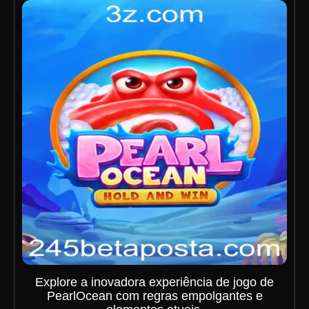
Explore a inovadora experiência de jogo de
PearlOcean com regras empolgantes e