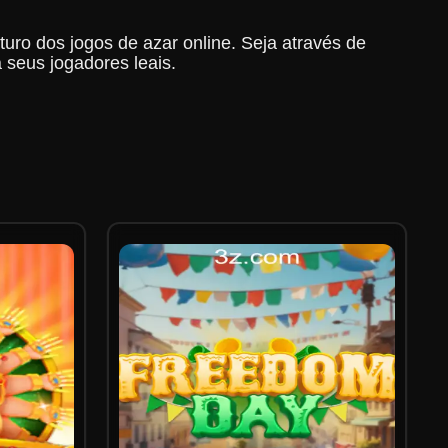
turo dos jogos de azar online. Seja através de
 seus jogadores leais.