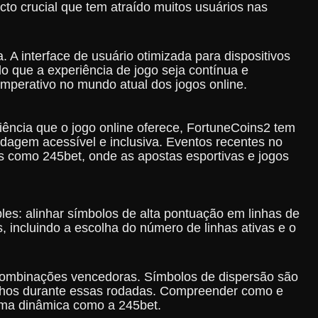
cto crucial que tem atraído muitos usuários nas
. A interface de usuário otimizada para dispositivos
o que a experiência de jogo seja contínua e
mperativo no mundo atual dos jogos online.
ência que o jogo online oferece, FortuneCoins2 tem
rdagem acessível e inclusiva. Eventos recentes no
s como 245bet, onde as apostas esportivas e jogos
es: alinhar símbolos de alta pontuação em linhas de
 incluindo a escolha do número de linhas ativas e o
 combinações vencedoras. Símbolos de dispersão são
anhos durante essas rodadas. Compreender como e
ma dinâmica como a 245bet.