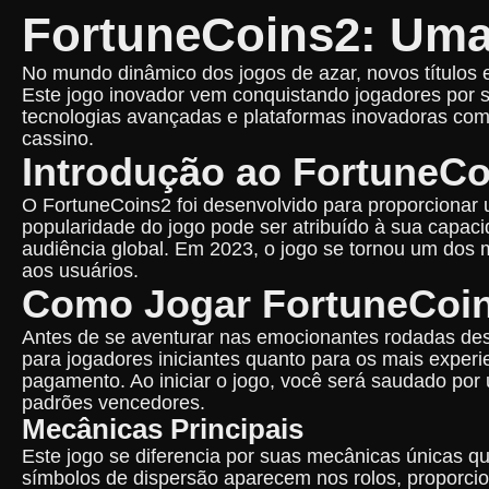
FortuneCoins2: Uma
No mundo dinâmico dos jogos de azar, novos título
Este jogo inovador vem conquistando jogadores por 
tecnologias avançadas e plataformas inovadoras co
cassino.
Introdução ao FortuneCo
O FortuneCoins2 foi desenvolvido para proporcionar u
popularidade do jogo pode ser atribuído à sua capac
audiência global. Em 2023, o jogo se tornou um dos 
aos usuários.
Como Jogar FortuneCoi
Antes de se aventurar nas emocionantes rodadas dest
para jogadores iniciantes quanto para os mais exper
pagamento. Ao iniciar o jogo, você será saudado por 
padrões vencedores.
Mecânicas Principais
Este jogo se diferencia por suas mecânicas únicas q
símbolos de dispersão aparecem nos rolos, proporci