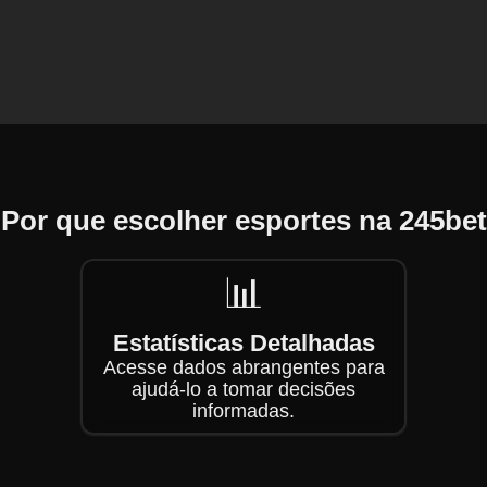
❄
❄
Por que escolher esportes na 245bet
📊
Estatísticas Detalhadas
Acesse dados abrangentes para
ajudá-lo a tomar decisões
informadas.