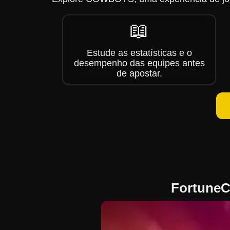
📖
Estude as estatísticas e o
desempenho das equipes antes
de apostar.
FortuneC