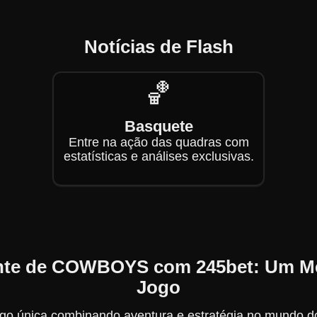
Notícias de Flash
🏀
Basquete
Entre na ação das quadras com
estatísticas e análises exclusivas.
nte de COWBOYS com 245bet: Um Me
Jogo
 única combinando aventura e estratégia no mundo do f