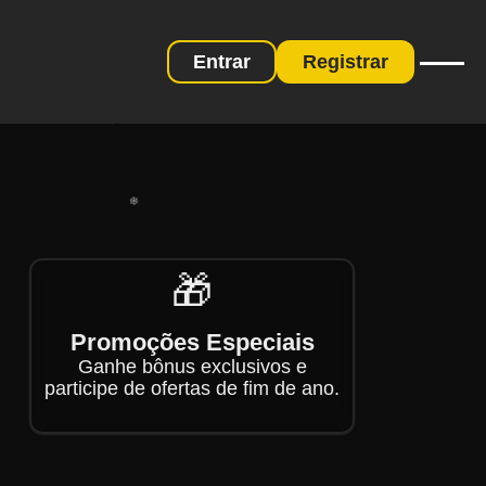
Entrar
Registrar
❄
❄
🎁
❄
Promoções Especiais
Ganhe bônus exclusivos e
participe de ofertas de fim de ano.