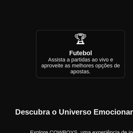
🏆
Futebol
Assista a partidas ao vivo e
aproveite as melhores opções de
apostas.
Descubra o Universo Emociona
Explore COWBOYS, uma experiência de jogo