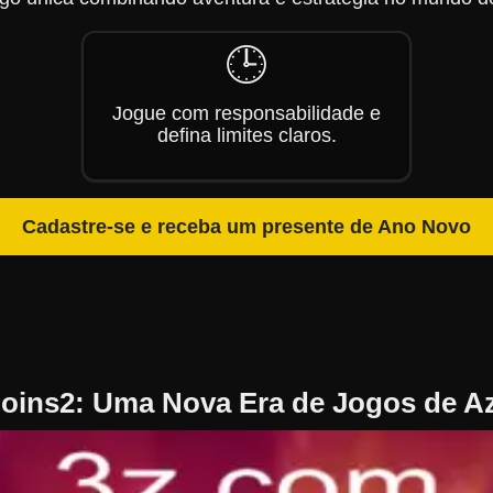
🕒
Jogue com responsabilidade e
defina limites claros.
Cadastre-se e receba um presente de Ano Novo
oins2: Uma Nova Era de Jogos de Az