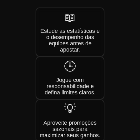
📖
Estude as estatísticas e
o desempenho das
equipes antes de
apostar.
🕒
Jogue com
responsabilidade e
defina limites claros.
💡
Aproveite promoções
sazonais para
maximizar seus ganhos.