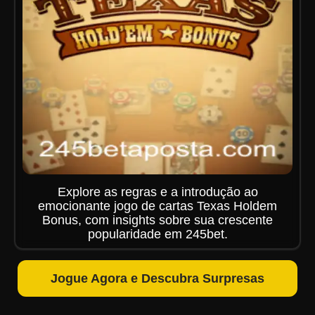
Explore as regras e a introdução ao
emocionante jogo de cartas Texas Holdem
Bonus, com insights sobre sua crescente
popularidade em 245bet.
Jogue Agora e Descubra Surpresas