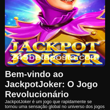
Bem-vindo ao
JackpotJoker: O Jogo
Revolucionário
JackpotJoker é um jogo que rapidamente se
tornou uma sensação global no universo dos jogos