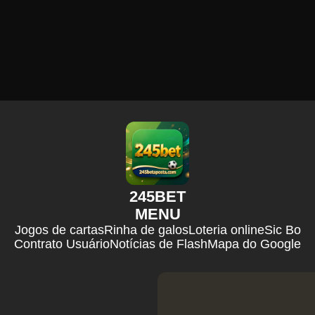
245BET
MENU
Jogos de cartas
Rinha de galos
Loteria online
Sic Bo
Contrato Usuário
Notícias de Flash
Mapa do Google