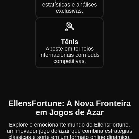
estatísticas e análises
exclusivas.
🎾
Tênis
Aposte em torneios
internacionais com odds
competitivas.
EllensFortune: A Nova Fronteira
em Jogos de Azar
Explore o emocionante mundo de EllensFortune,
um inovador jogo de azar que combina estratégias
clássicas e sorte em um formato online dinâmico.