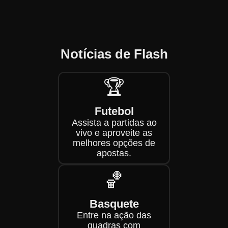
Notícias de Flash
🏆
Futebol
Assista a partidas ao
vivo e aproveite as
melhores opções de
apostas.
🏀
Basquete
Entre na ação das
quadras com