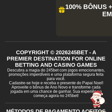
100% BÔNUS + 
EM
COPYRIGHT ©
2026
245BET - A
PREMIER DESTINATION FOR ONLINE
BETTING AND CASINO GAMES
Descubra a magia do 245bet com jogos emocionantes,
promoções imperdíveis e uma plataforma segura feita
para você.
Cadastre-se hoje e receba o presente do Papai Noel!
Aproveite o bônus de Ano Novo e transforme cada
jogada em uma chance de ganhar. Sua experiência
começa agora no 245bet!
MÉTODOS DE PAGAMENTO ACEITOS