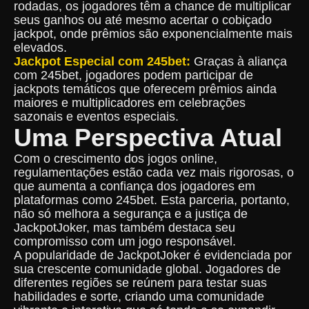
rodadas, os jogadores têm a chance de multiplicar
seus ganhos ou até mesmo acertar o cobiçado
jackpot, onde prêmios são exponencialmente mais
elevados.
Jackpot Especial com 245bet:
Graças à aliança
com 245bet, jogadores podem participar de
jackpots temáticos que oferecem prêmios ainda
maiores e multiplicadores em celebrações
sazonais e eventos especiais.
Uma Perspectiva Atual
Com o crescimento dos jogos online,
regulamentações estão cada vez mais rigorosas, o
que aumenta a confiança dos jogadores em
plataformas como 245bet. Esta parceria, portanto,
não só melhora a segurança e a justiça de
JackpotJoker, mas também destaca seu
compromisso com um jogo responsável.
A popularidade de JackpotJoker é evidenciada por
sua crescente comunidade global. Jogadores de
diferentes regiões se reúnem para testar suas
habilidades e sorte, criando uma comunidade