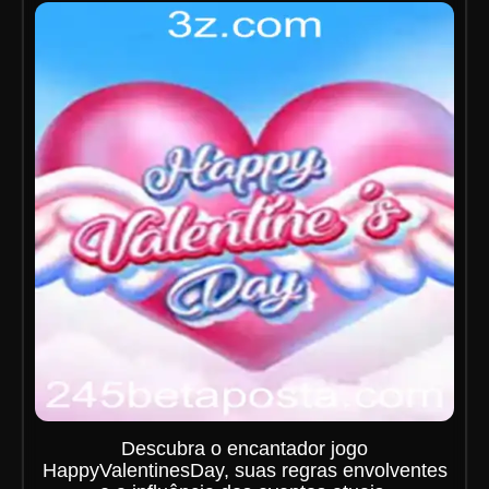
Descubra o encantador jogo
HappyValentinesDay, suas regras envolventes