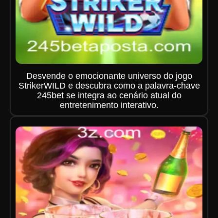
Desvende o emocionante universo do jogo
StrikerWILD e descubra como a palavra-chave
245bet se integra ao cenário atual do
entretenimento interativo.