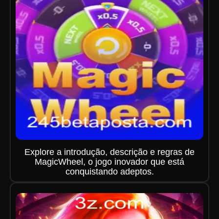
Explore a introdução, descrição e regras de
MagicWheel, o jogo inovador que está
conquistando adeptos.