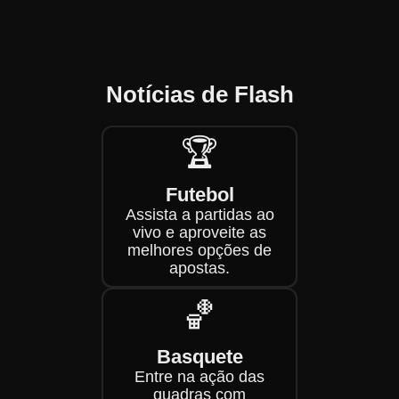
Notícias de Flash
🏆
Futebol
Assista a partidas ao
vivo e aproveite as
melhores opções de
apostas.
🏀
Basquete
Entre na ação das
quadras com