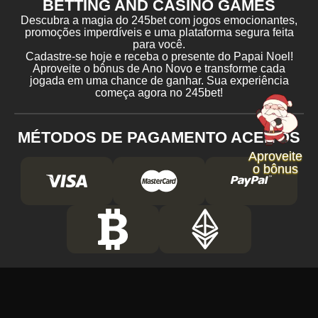
BETTING AND CASINO GAMES
Descubra a magia do 245bet com jogos emocionantes,
promoções imperdíveis e uma plataforma segura feita
para você.
Cadastre-se hoje e receba o presente do Papai Noel!
Aproveite o bônus de Ano Novo e transforme cada
jogada em uma chance de ganhar. Sua experiência
começa agora no 245bet!
MÉTODOS DE PAGAMENTO ACEITOS
Aproveite
o bônus