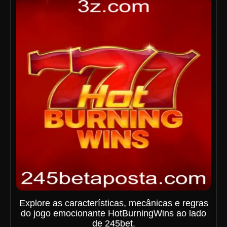
Explore as características, mecânicas e regras
do jogo emocionante HotBurningWins ao lado
de 245bet.