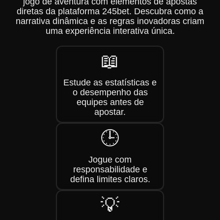
jogo de aventura com elementos de apostas
diretas da plataforma 245bet. Descubra como a
narrativa dinâmica e as regras inovadoras criam
uma experiência interativa única.
📖
Estude as estatísticas e
o desempenho das
equipes antes de
apostar.
🕒
Jogue com
responsabilidade e
defina limites claros.
💡