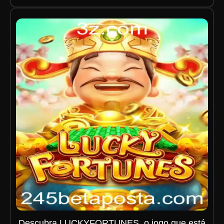
Descubra LUCKYFORTUNES, o jogo que está