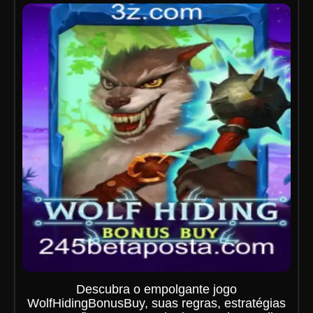
Descubra o empolgante jogo
WolfHidingBonusBuy, suas regras, estratégias