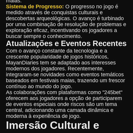
maias.
Sistema de Progresso:
O progresso no jogo é
medido através de conquistas culturais e
descobertas arqueológicas. O avanço é turbinado
por uma combinação de resolução de problemas e
exploração eficaz, incentivando os jogadores a
buscar sempre o conhecimento.
Atualizações e Eventos Recentes
Com o avanço constante da tecnologia e a
crescente popularidade de jogos históricos,
MayanDiaries tem se adaptado aos interesses
modernos dos jogadores. Recentemente,
integraram-se novidades como eventos temáticos
baseados em festivais maias, trazendo um frescor
contínuo ao mundo do jogo.
As colaborações com plataformas como "245bet"
oferecem aos jogadores a opção de participarem
de eventos especiais onde riscos são um tema
central, adicionando uma camada dinâmica e
moderna à experiência de jogo.
Imersão Cultural e