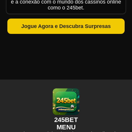
e a conexão com o mundo dos cassinos online
como o 245bet.
Jogue Agora e Descubra Surpresas
245BET
MENU