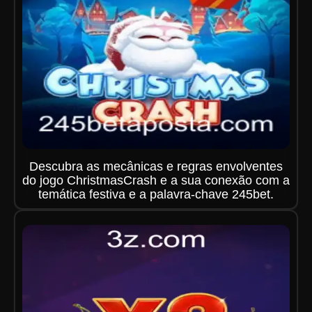
Descubra as mecânicas e regras envolventes
do jogo ChristmasCrash e a sua conexão com a
temática festiva e a palavra-chave 245bet.