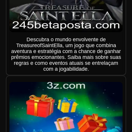
Descubra o mundo envolvente de
TreasureofSaintElla, um jogo que combina
aventura e estratégia com a chance de ganhar
prêmios emocionantes. Saiba mais sobre suas
regras e como eventos atuais se entrelaçam
com a jogabilidade.