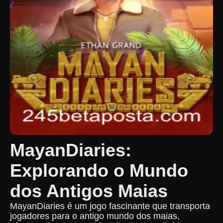
MayanDiaries:
Explorando o Mundo
dos Antigos Maias
MayanDiaries é um jogo fascinante que transporta
jogadores para o antigo mundo dos maias,