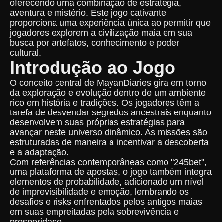
oferecendo uma combinação de estratégia,
aventura e mistério. Este jogo cativante
proporciona uma experiência única ao permitir que
jogadores explorem a civilização maia em sua
busca por artefatos, conhecimento e poder
cultural.
Introdução ao Jogo
O conceito central de MayanDiaries gira em torno
da exploração e evolução dentro de um ambiente
rico em história e tradições. Os jogadores têm a
tarefa de desvendar segredos ancestrais enquanto
desenvolvem suas próprias estratégias para
avançar neste universo dinâmico. As missões são
estruturadas de maneira a incentivar a descoberta
e a adaptação.
Com referências contemporâneas como "245bet",
uma plataforma de apostas, o jogo também integra
elementos de probabilidade, adicionado um nível
de imprevisibilidade e emoção, lembrando os
desafios e risks enfrentados pelos antigos maias
em suas empreitadas pela sobrevivência e
prosperidade.