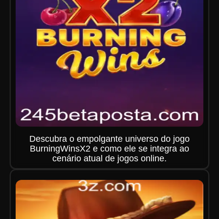
Descubra o empolgante universo do jogo
BurningWinsX2 e como ele se integra ao
cenário atual de jogos online.