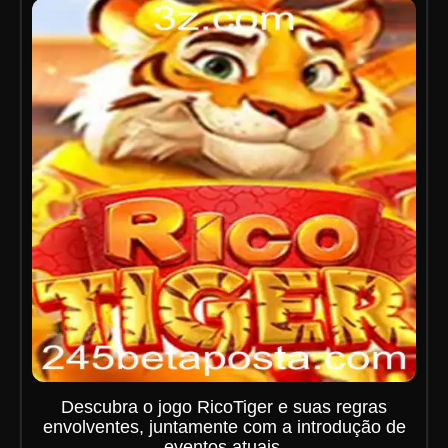
Descubra o jogo RicoTiger e suas regras
envolventes, juntamente com a introdução de
eventos atuais.