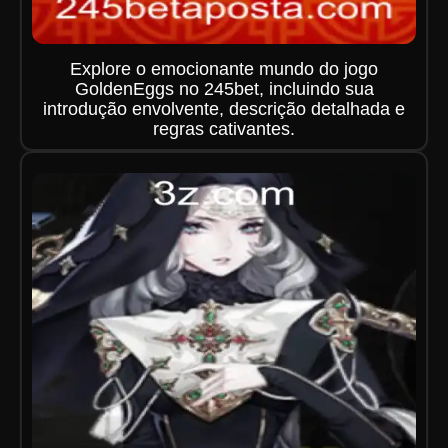
Explore o emocionante mundo do jogo
GoldenEggs no 245bet, incluindo sua
introdução envolvente, descrição detalhada e
regras cativantes.