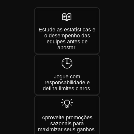
📖
Estude as estatísticas e
o desempenho das
equipes antes de
apostar.
🕒
Jogue com
responsabilidade e
defina limites claros.
💡
Aproveite promoções
sazonais para
maximizar seus ganhos.