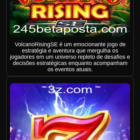
VolcanoRisingSE é um emocionante jogo de
estratégia e aventura que mergulha os
jogadores em um universo repleto de desafios e
decisões estratégicas enquanto acompanham
os eventos atuais.