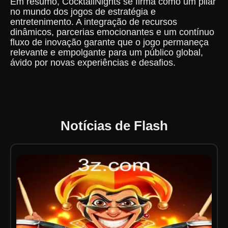
Em resumo, CocktailNights se firma como um pilar
no mundo dos jogos de estratégia e
entretenimento. A integração de recursos
dinâmicos, parcerias emocionantes e um contínuo
fluxo de inovação garante que o jogo permaneça
relevante e empolgante para um público global,
ávido por novas experiências e desafios.
Notícias de Flash