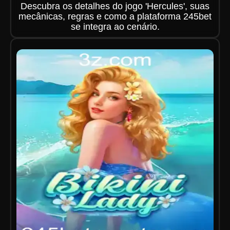
Descubra os detalhes do jogo 'Hercules', suas
mecânicas, regras e como a plataforma 245bet
se integra ao cenário.