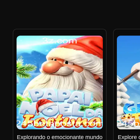
Explorando o emocionante mundo
Explore