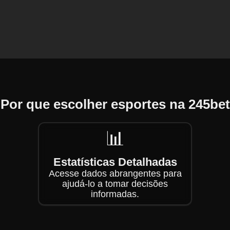
❄
❄
❄
❄
Por que escolher esportes na 245bet
📊
Estatísticas Detalhadas
Acesse dados abrangentes para
ajudá-lo a tomar decisões
informadas.