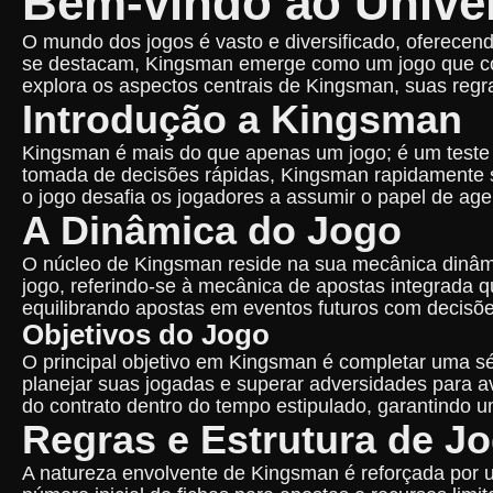
Bem-vindo ao Unive
O mundo dos jogos é vasto e diversificado, oferecend
se destacam, Kingsman emerge como um jogo que comb
explora os aspectos centrais de Kingsman, suas regr
Introdução a Kingsman
Kingsman é mais do que apenas um jogo; é um teste de
tomada de decisões rápidas, Kingsman rapidamente se
o jogo desafia os jogadores a assumir o papel de ag
A Dinâmica do Jogo
O núcleo de Kingsman reside na sua mecânica dinâmic
jogo, referindo-se à mecânica de apostas integrada q
equilibrando apostas em eventos futuros com decisões
Objetivos do Jogo
O principal objetivo em Kingsman é completar uma s
planejar suas jogadas e superar adversidades para a
do contrato dentro do tempo estipulado, garantindo 
Regras e Estrutura de J
A natureza envolvente de Kingsman é reforçada por u