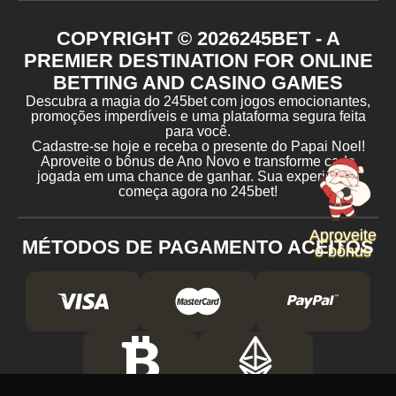
COPYRIGHT ©
2026
245BET - A
PREMIER DESTINATION FOR ONLINE
BETTING AND CASINO GAMES
Descubra a magia do 245bet com jogos emocionantes,
promoções imperdíveis e uma plataforma segura feita
para você.
Cadastre-se hoje e receba o presente do Papai Noel!
Aproveite o bônus de Ano Novo e transforme cada
jogada em uma chance de ganhar. Sua experiência
começa agora no 245bet!
Aproveite
MÉTODOS DE PAGAMENTO ACEITOS
o bônus