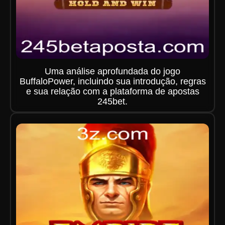
Uma análise aprofundada do jogo
BuffaloPower, incluindo sua introdução, regras
e sua relação com a plataforma de apostas
245bet.