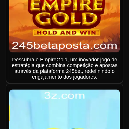
Descubra o EmpireGold, um inovador jogo de
estratégia que combina competição e apostas
através da plataforma 245bet, redefinindo o
engajamento dos jogadores.