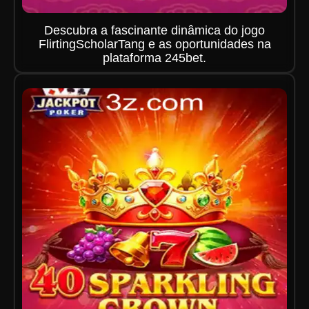
Descubra a fascinante dinâmica do jogo
FlirtingScholarTang e as oportunidades na
plataforma 245bet.