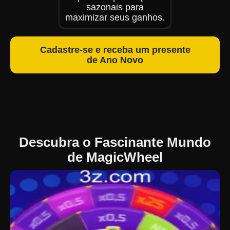
sazonais para
maximizar seus ganhos.
Cadastre-se e receba um presente
de Ano Novo
Descubra o Fascinante Mundo
de MagicWheel