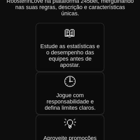
RoosterInLove na plataforma 245bet, mergulhando
nas suas regras, descrição e características
únicas.
📖
Estude as estatísticas e
o desempenho das
equipes antes de
apostar.
🕒
Jogue com
responsabilidade e
defina limites claros.
💡
Aproveite promoções