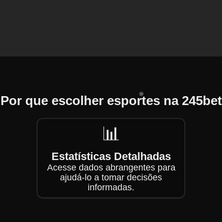
❄
❄
❄
❄
Por que escolher esportes na 245bet
📊
❄
Estatísticas Detalhadas
Acesse dados abrangentes para
ajudá-lo a tomar decisões
informadas.