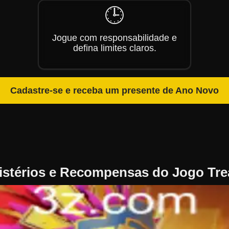
🕒
Jogue com responsabilidade e
defina limites claros.
Cadastre-se e receba um presente de Ano Novo
stérios e Recompensas do Jogo Tre