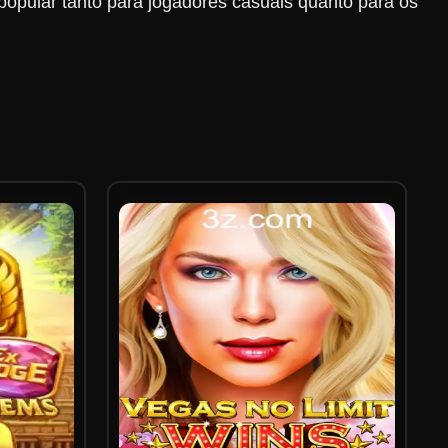
a popular tanto para jogadores casuais quanto para os