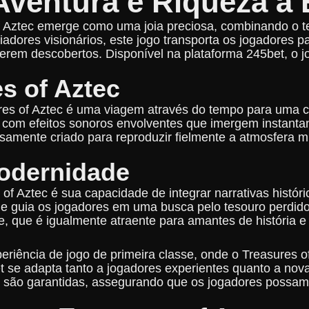
 Aventura e Riqueza à
 of Aztec emerge como uma joia preciosa, combinando o
iadores visionários, este jogo transporta os jogadores 
serem descobertos. Disponível na plataforma 245bet, o
s of Aztec
res of Aztec é uma viagem através do tempo para uma civ
de com efeitos sonoros envolventes que imergem instant
samente criado para reproduzir fielmente a atmosfera mís
Modernidade
f Aztec é sua capacidade de integrar narrativas histór
ue guia os jogadores em uma busca pelo tesouro perdido
e, que é igualmente atraente para amantes de história 
eriência de jogo de primeira classe, onde o Treasures
t se adapta tanto a jogadores experientes quanto a nova
ma são garantidas, assegurando que os jogadores possam