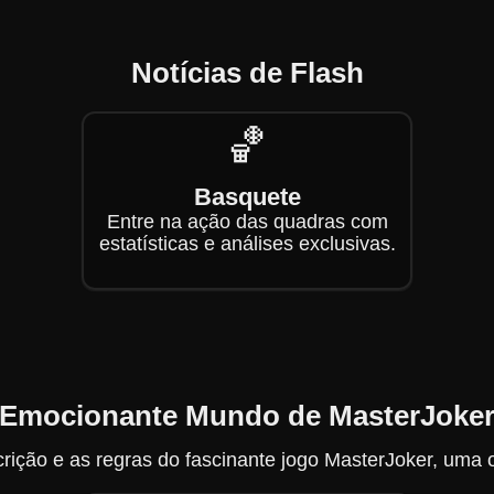
Notícias de Flash
🏀
Basquete
Entre na ação das quadras com
estatísticas e análises exclusivas.
 Emocionante Mundo de MasterJoker
rição e as regras do fascinante jogo MasterJoker, uma o