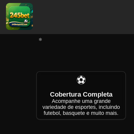
❄
❄
❄
❄
❄
⚽
Cobertura Completa
Acompanhe uma grande
variedade de esportes, incluindo
futebol, basquete e muito mais.