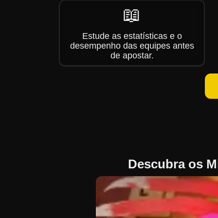
📖
Estude as estatísticas e o
desempenho das equipes antes
de apostar.
Descubra os Mi