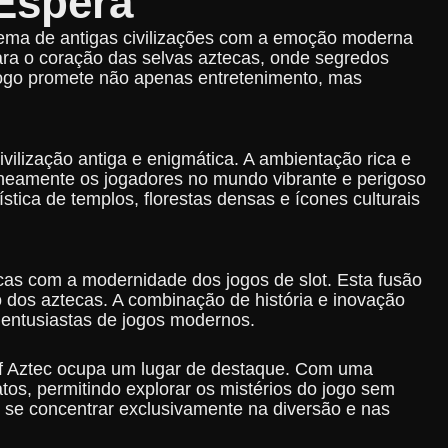
 Espera
 tema de antigas civilizações com a emoção moderna
para o coração das selvas aztecas, onde segredos
 jogo promete não apenas entretenimento, mas
ilização antiga e enigmática. A ambientação rica e
aneamente os jogadores no mundo vibrante e perigoso
tica de templos, florestas densas e ícones culturais
icas com a modernidade dos jogos de slot. Esta fusão
 dos aztecas. A combinação de história e inovação
e entusiastas de jogos modernos.
 of Aztec ocupa um lugar de destaque. Com uma
tos, permitindo explorar os mistérios do jogo sem
 se concentrar exclusivamente na diversão e nas